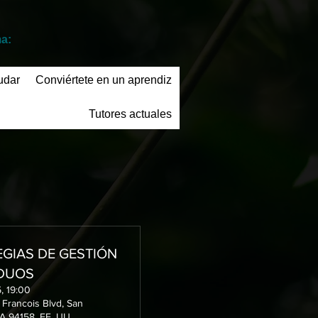
ma:
udar
Conviértete en un aprendiz
Tutores actuales
GIAS DE GESTIÓN
IDUOS
, 19:00
 Francois Blvd, San
A 94158, EE. UU.