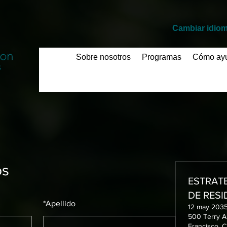
​Cambiar idio
Sobre nosotros
Programas
Cómo ay
os
ESTRATE
DE RES
*
Apellido
12 may 2035
500 Terry A
Francisco, C